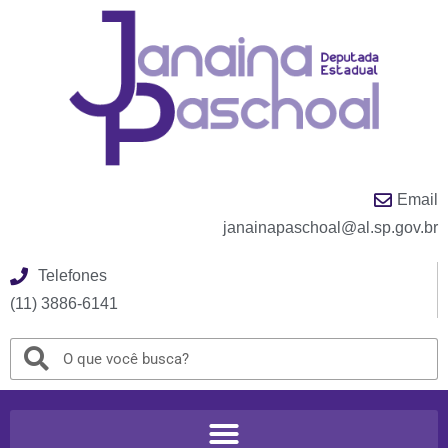
Email
janainapaschoal@al.sp.gov.br
Telefones
(11) 3886-6141