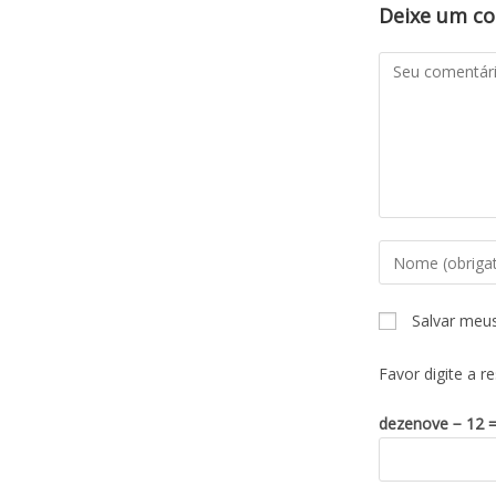
Deixe um c
Salvar meu
Favor digite a r
dezenove − 12 