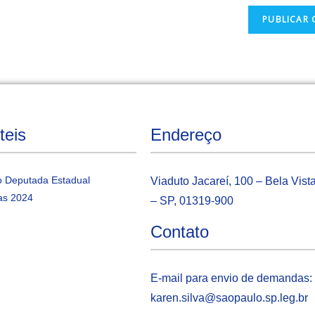
teis
Endereço
 Deputada Estadual
Viaduto Jacareí, 100 – Bela Vist
as 2024
– SP, 01319-900
Contato
E-mail para envio de demandas:
karen.silva@saopaulo.sp.leg.b
r