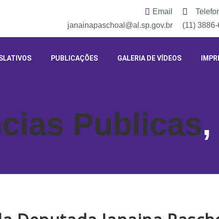
Email
Telefo
janainapaschoal@al.sp.gov.br
(11) 3886
SLATIVOS
PUBLICAÇÕES
GALERIA DE VÍDEOS
IMPR
cias Publicas