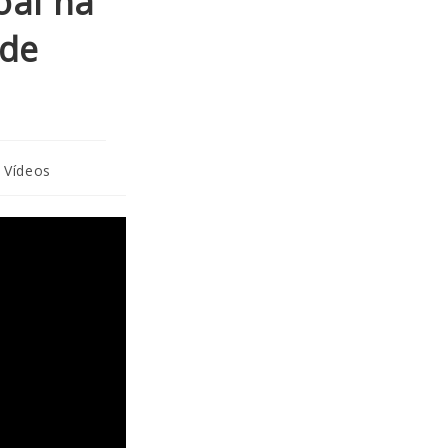
oal na
 de
Vídeos