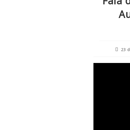
Fala 
Au
23 d