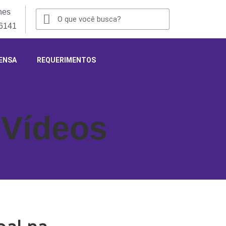
nes
-6141
ENSA
REQUERIMENTOS
,
Vídeos