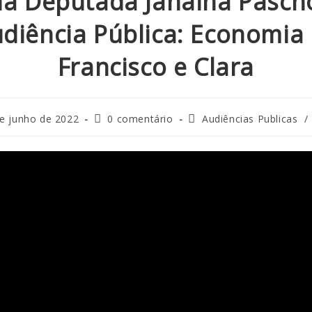
da Deputada Janaina Pasch
diência Pública: Economia
Francisco e Clara
e junho de 2022
0 comentário
Audiências Publicas
/