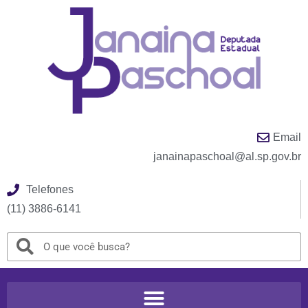
Email
janainapaschoal@al.sp.gov.br
Telefones
(11) 3886-6141