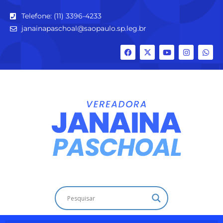
Telefone: (11) 3396-4233
janainapaschoal@saopaulo.sp.leg.br