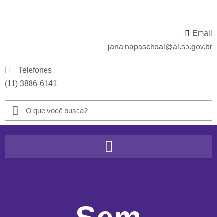
Email
janainapaschoal@al.sp.gov.br
Telefones
(11) 3886-6141