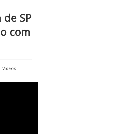
a de SP
do com
Vídeos