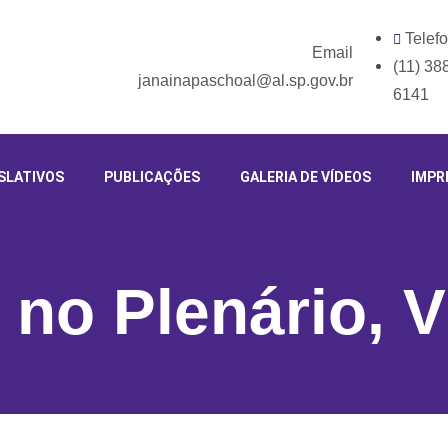
Telef
Email
(11) 38
janainapaschoal@al.sp.gov.br
6141
SLATIVOS
PUBLICAÇÕES
GALERIA DE VÍDEOS
IMPR
 no Plenário
,
V