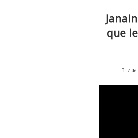
Janain
que l
7 de