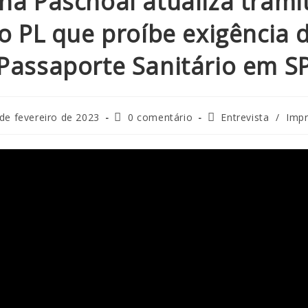
ina Paschoal atualiza trami
o PL que proíbe exigência 
Passaporte Sanitário em S
 de fevereiro de 2023
0 comentário
Entrevista
/
Imp