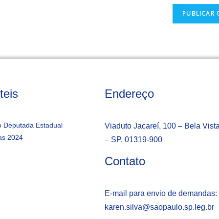
teis
Endereço
 Deputada Estadual
Viaduto Jacareí, 100 – Bela Vist
as 2024
– SP, 01319-900
Contato
E-mail para envio de demandas:
karen.silva@saopaulo.sp.leg.b
r