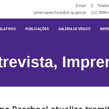
Email
Telefo
janainapaschoal@al.sp.gov.br
(11) 3886
SLATIVOS
PUBLICAÇÕES
GALERIA DE VÍDEOS
IMPR
trevista
,
Impre