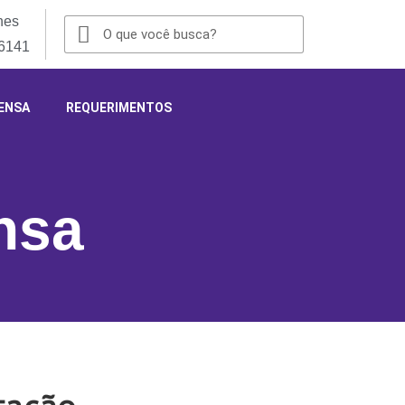
nes
-6141
ENSA
REQUERIMENTOS
nsa