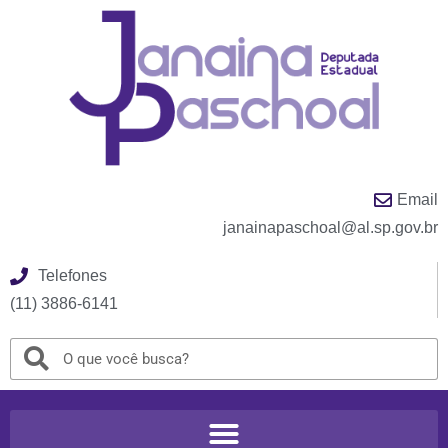
Email
janainapaschoal@al.sp.gov.br
Telefones
(11) 3886-6141