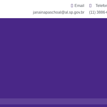
Email
Telefo
janainapaschoal@al.sp.gov.br
(11) 3886