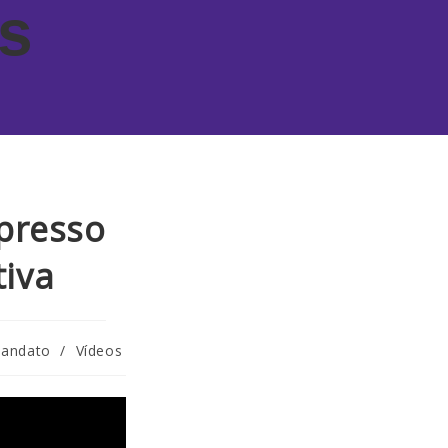
s
presso
tiva
mandato
/
Vídeos