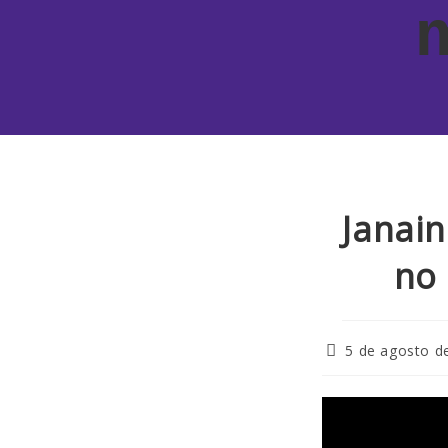
Janai
no 
5 de agosto d