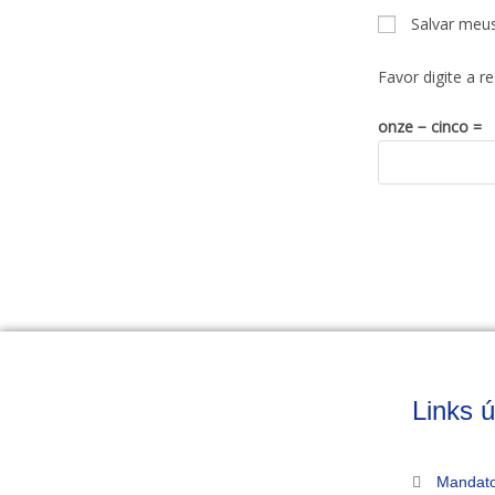
Salvar meu
Favor digite a r
onze − cinco =
Links ú
Mandato