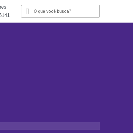
nes
-6141