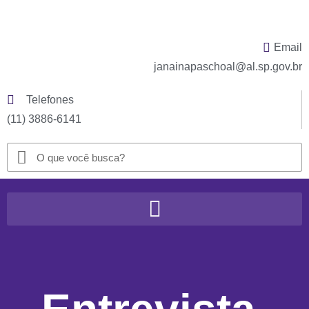
Email
janainapaschoal@al.sp.gov.br
Telefones
(11) 3886-6141