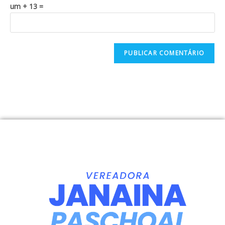
um + 13 =