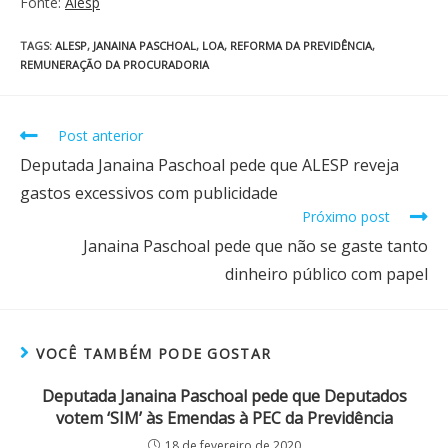
Fonte:
Alesp
TAGS
:
ALESP
,
JANAINA PASCHOAL
,
LOA
,
REFORMA DA PREVIDÊNCIA
,
REMUNERAÇÃO DA PROCURADORIA
Post anterior
Deputada Janaina Paschoal pede que ALESP reveja
gastos excessivos com publicidade
Próximo post
Janaina Paschoal pede que não se gaste tanto
dinheiro público com papel
VOCÊ TAMBÉM PODE GOSTAR
Deputada Janaina Paschoal pede que Deputados
votem ‘SIM’ às Emendas à PEC da Previdência
18 de fevereiro de 2020