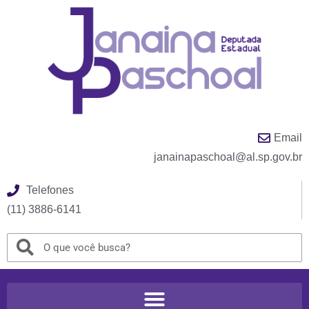
Email
janainapaschoal@al.sp.gov.br
Telefones
(11) 3886-6141