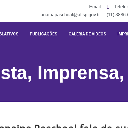
Email
Telefo
janainapaschoal@al.sp.gov.br
(11) 3886
SLATIVOS
PUBLICAÇÕES
GALERIA DE VÍDEOS
IMPR
ista
,
Imprensa