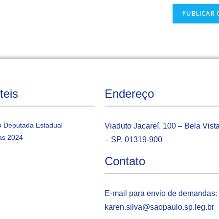
teis
Endereço
 Deputada Estadual
Viaduto Jacareí, 100 – Bela Vist
as 2024
– SP, 01319-900
Contato
E-mail para envio de demandas:
karen.silva@saopaulo.sp.leg.b
r