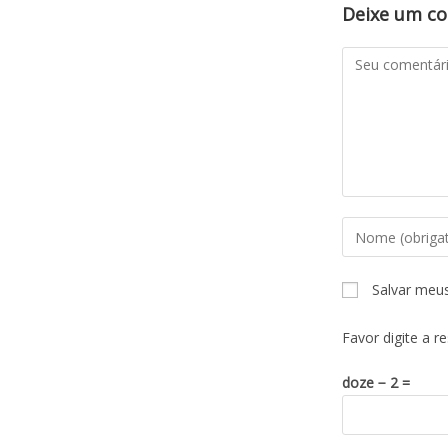
Deixe um c
Salvar meu
Favor digite a r
doze − 2 =