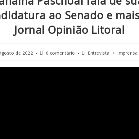
Janaina Paschoal fala de su
didatura ao Senado e mai
Jornal Opinião Litoral
agosto de 2022
0 comentário
Entrevista
/
Imprensa