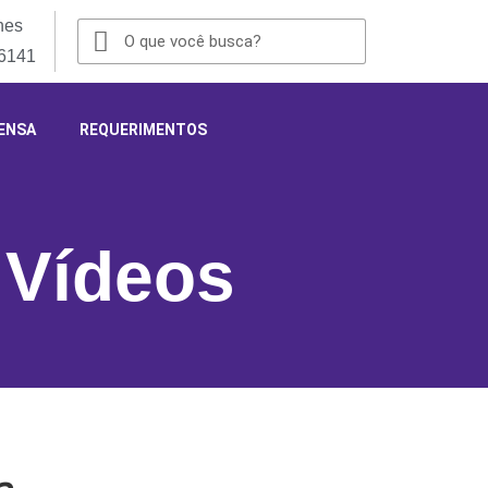
nes
-6141
ENSA
REQUERIMENTOS
,
Vídeos