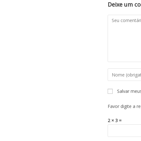
Deixe um c
Salvar meu
Favor digite a r
2 × 3 =