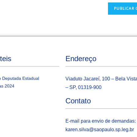
teis
Endereço
 Deputada Estadual
Viaduto Jacareí, 100 – Bela Vist
as 2024
– SP, 01319-900
Contato
E-mail para envio de demandas:
karen.silva@saopaulo.sp.leg.b
r