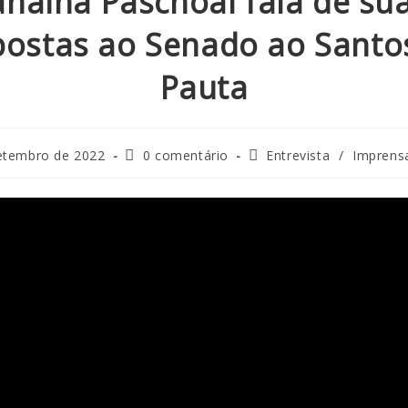
anaina Paschoal fala de su
postas ao Senado ao Santo
Pauta
etembro de 2022
0 comentário
Entrevista
/
Imprens