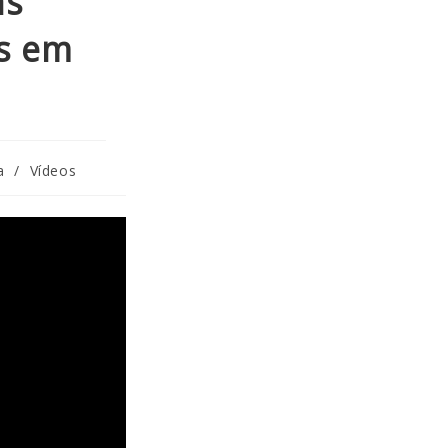
as
s em
a
/
Vídeos