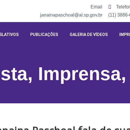
Email
Telefo
janainapaschoal@al.sp.gov.br
(11) 3886
SLATIVOS
PUBLICAÇÕES
GALERIA DE VÍDEOS
IMPR
ista
,
Imprensa