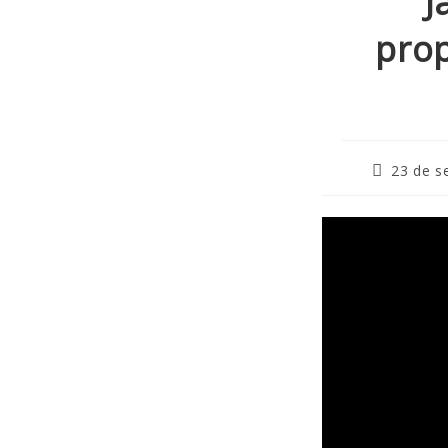
J
pro
23 de s