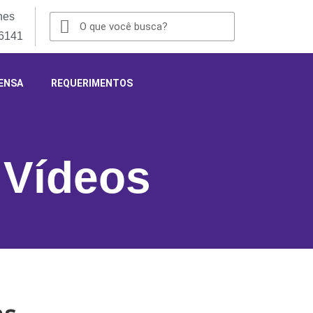
nes
-6141
ENSA
REQUERIMENTOS
,
Vídeos