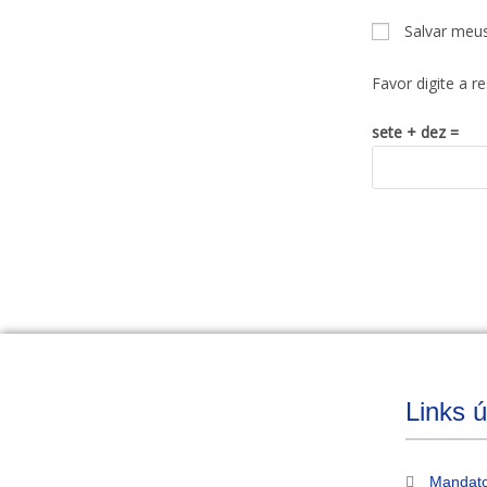
Salvar meu
Favor digite a r
sete + dez =
Links ú
Mandato