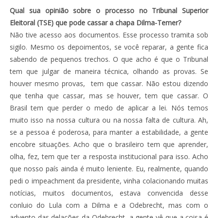
Qual sua opinião sobre o processo no Tribunal Superior
Eleitoral (TSE) que pode cassar a chapa Dilma-Temer?
Não tive acesso aos documentos. Esse processo tramita sob
sigilo. Mesmo os depoimentos, se você reparar, a gente fica
sabendo de pequenos trechos. O que acho é que o Tribunal
tem que julgar de maneira técnica, olhando as provas. Se
houver mesmo provas, tem que cassar. Não estou dizendo
que tenha que cassar, mas se houver, tem que cassar. O
Brasil tem que perder o medo de aplicar a lei. Nós temos
muito isso na nossa cultura ou na nossa falta de cultura. Ah,
se a pessoa é poderosa, para manter a estabilidade, a gente
encobre situações. Acho que o brasileiro tem que aprender,
olha, fez, tem que ter a resposta institucional para isso. Acho
que nosso país ainda é muito leniente. Eu, realmente, quando
pedi o impeachment da presidente, vinha colacionando muitas
notícias, muitos documentos, estava convencida desse
conluio do Lula com a Dilma e a Odebrecht, mas com o
advento das delações da Odebrecht, a gente vê que a coisa é