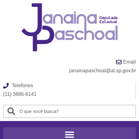
Email
janainapaschoal@al.sp.gov.br
Telefones
(11) 3886-6141