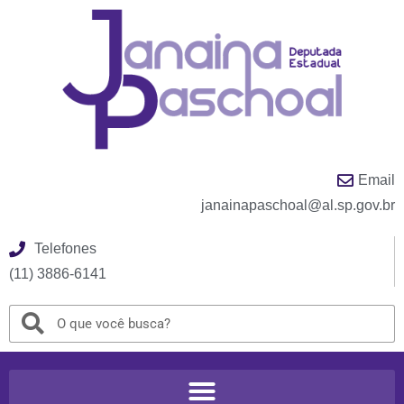
Email
janainapaschoal@al.sp.gov.br
Telefones
(11) 3886-6141