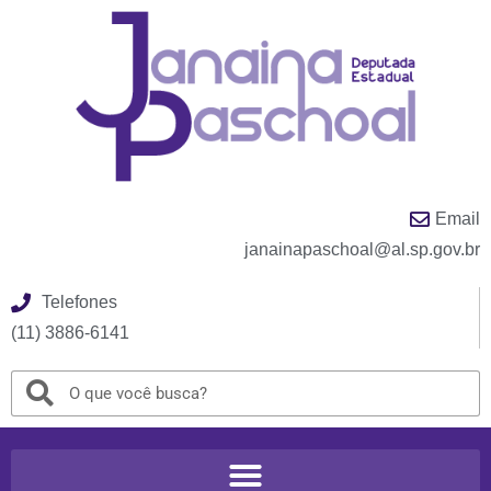
Email
janainapaschoal@al.sp.gov.br
Telefones
(11) 3886-6141