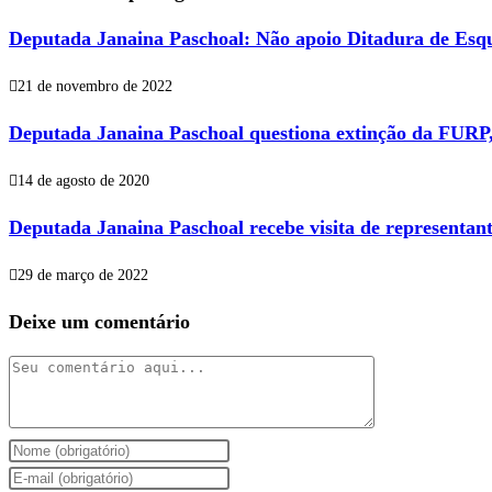
Deputada Janaina Paschoal: Não apoio Ditadura de Esqu
21 de novembro de 2022
Deputada Janaina Paschoal questiona extinção da FUR
14 de agosto de 2020
Deputada Janaina Paschoal recebe visita de representan
29 de março de 2022
Deixe um comentário
Comentário
Digite
seu
Digite