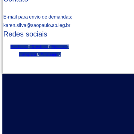
E-mail para envio de demandas:
karen.silva@saopaulo.sp.leg.b
r
Redes sociais
Facebook
X-twitter
Youtube
Instagram
Whatsapp