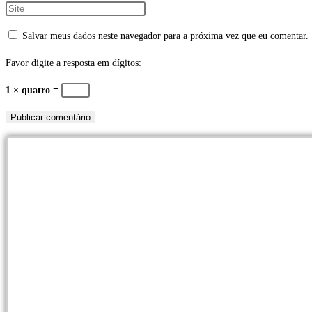
nome
seu
Digite
ou
endereço
o
Salvar meus dados neste navegador para a próxima vez que eu comentar.
nome
de
URL
de
e-
do
Favor digite a resposta em dígitos:
usuário
mail
seu
1 × quatro =
para
para
site
comentar
comentar
(opcional)