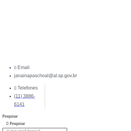
Ir
para
o
conteúdo
Email
janainapaschoal@al.sp.gov.br
Telefones
(11) 3886-
6141
Pesquisar
Pesquisar