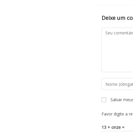
Deixe um c
Salvar meu
Favor digite a r
13 + onze =