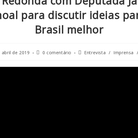
 Redonda com Deputada Ja
oal para discutir ideias p
Brasil melhor
 abril de 2019
0 comentário
Entrevista
/
Imprensa