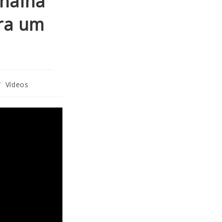
naina
ara um
/
Vídeos