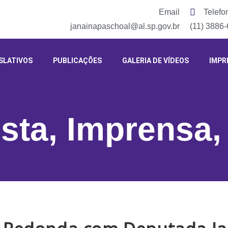
Email
Telefo
janainapaschoal@al.sp.gov.br
(11) 3886
SLATIVOS
PUBLICAÇÕES
GALERIA DE VÍDEOS
IMPR
ista
,
Imprensa