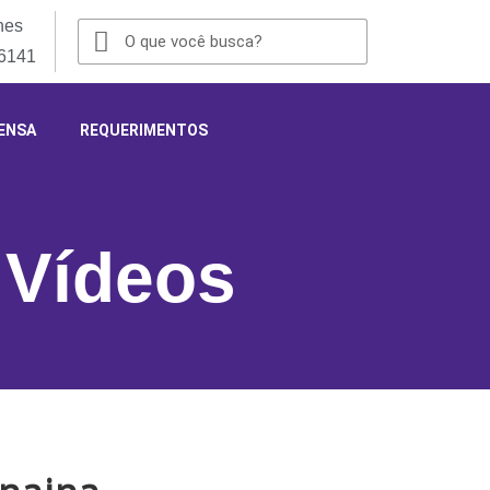
nes
-6141
ENSA
REQUERIMENTOS
,
Vídeos