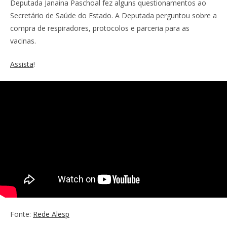
Deputada Janaina Paschoal fez alguns questionamentos ao
Secretário de Saúde do Estado. A Deputada perguntou sobre a
compra de respiradores, protocolos e parceria para as
vacinas.
Assista
!
Fonte:
Rede Alesp