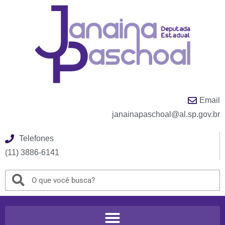
Email
janainapaschoal@al.sp.gov.br
Telefones
(11) 3886-6141