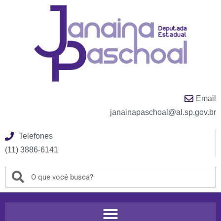
Email
janainapaschoal@al.sp.gov.br
Telefones
(11) 3886-6141