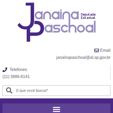
Email
janainapaschoal@al.sp.gov.br
Telefones
(11) 3886-6141