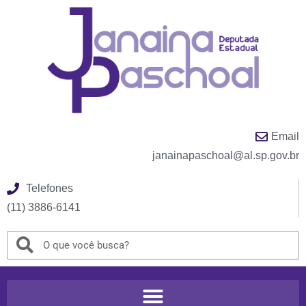
Email
janainapaschoal@al.sp.gov.br
Telefones
(11) 3886-6141