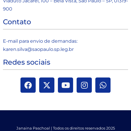
Viaduto Jacareí, 100 – Bela Vista, São Paulo – SP, 01319-
900
Contato
E-mail para envio de demandas:
karen.silva@saopaulo.sp.leg.b
r
Redes sociais
Janaina Paschoal | Todos os direitos reservados 2025