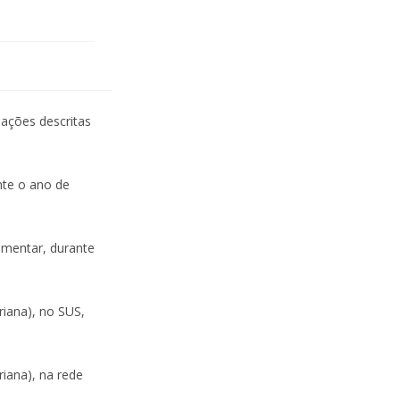
mações descritas
nte o ano de
ementar, durante
riana), no SUS,
iana), na rede