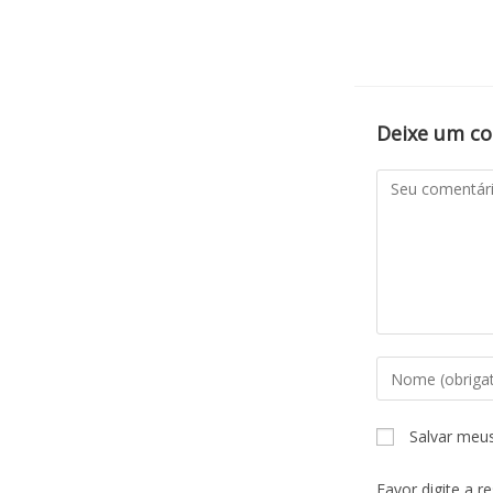
Deixe um c
Salvar meu
Favor digite a r