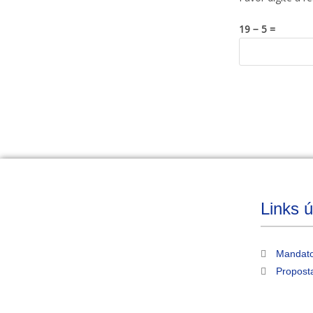
19 − 5 =
Links ú
Mandato
Propost