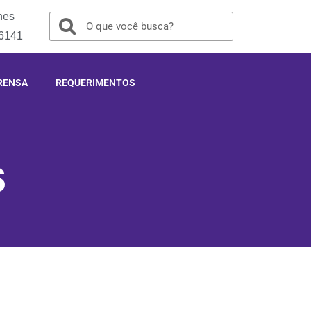
nes
-6141
RENSA
REQUERIMENTOS
s