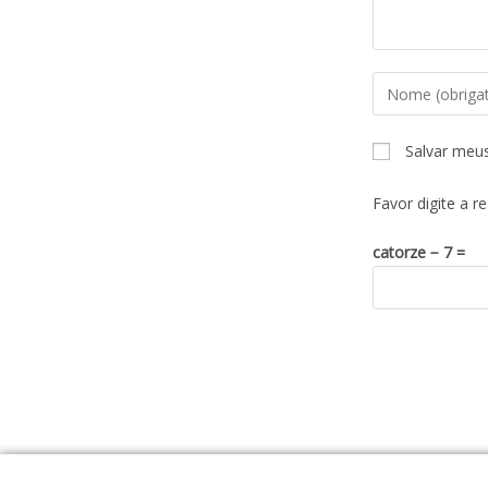
Salvar meu
Favor digite a r
catorze − 7 =