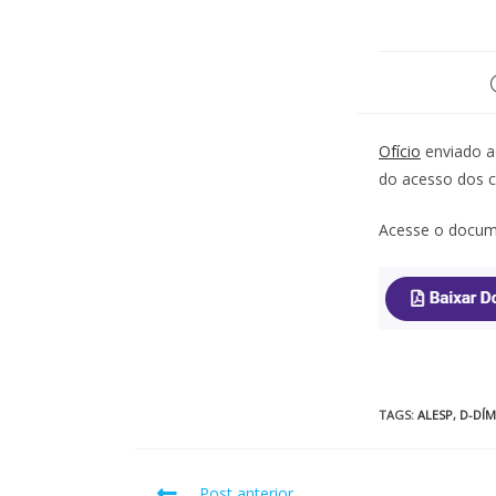
Ofício
enviado ao
do acesso dos 
Acesse o docume
TAGS
:
ALESP
,
D-DÍ
Post anterior