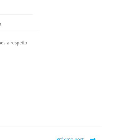
s
es a respeito
Próximo post