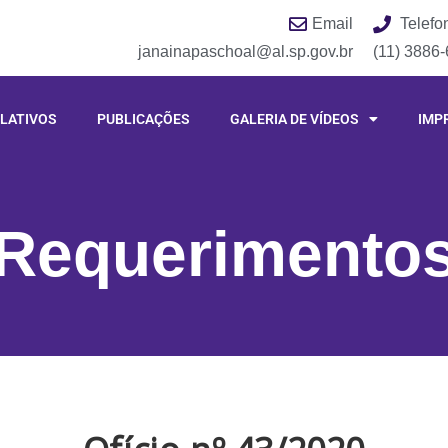
Email
Telefo
janainapaschoal@al.sp.gov.br
(11) 3886
LATIVOS
PUBLICAÇÕES
GALERIA DE VÍDEOS
IMP
Requerimento