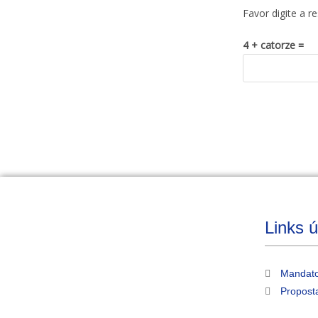
Favor digite a r
4 + catorze =
Links ú
Mandato
Propost