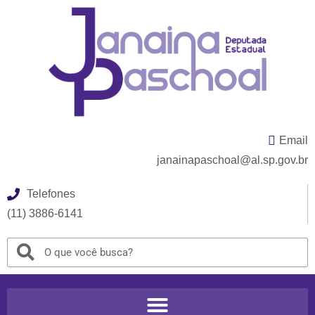
Email
janainapaschoal@al.sp.gov.br
Telefones
(11) 3886-6141