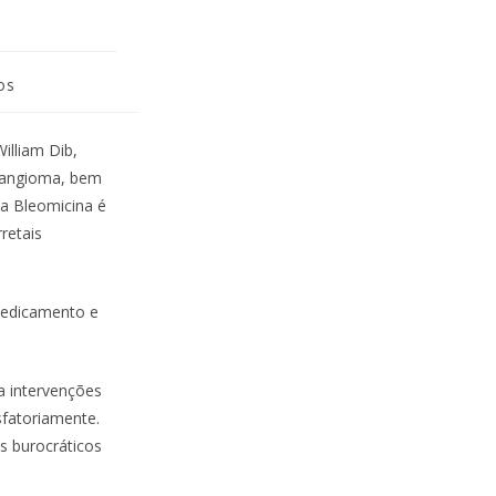
os
illiam Dib,
nfangioma, bem
 a Bleomicina é
retais
medicamento e
a intervenções
sfatoriamente.
s burocráticos