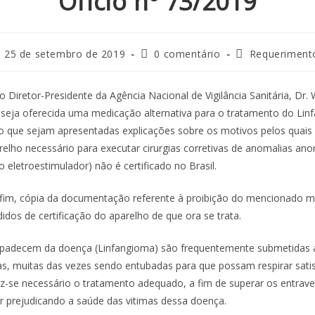
Ofício nº 73/2019
25 de setembro de 2019
0 comentário
Requeriment
o Diretor-Presidente da Agência Nacional de Vigilância Sanitária, Dr. W
seja oferecida uma medicação alternativa para o tratamento do Li
o que sejam apresentadas explicações sobre os motivos pelos quais
relho necessário para executar cirurgias corretivas de anomalias anor
eletroestimulador) não é certificado no Brasil.
r fim, cópia da documentação referente à proibição do mencionado 
idos de certificação do aparelho de que ora se trata.
 padecem da doença (Linfangioma) são frequentemente submetidas 
as, muitas das vezes sendo entubadas para que possam respirar sati
z-se necessário o tratamento adequado, a fim de superar os entrave
 prejudicando a saúde das vitimas dessa doença.