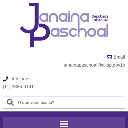
Email
janainapaschoal@al.sp.gov.br
Telefones
(11) 3886-6141