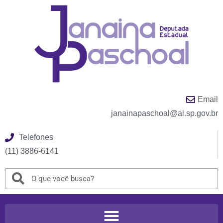
Email
janainapaschoal@al.sp.gov.br
Telefones
(11) 3886-6141