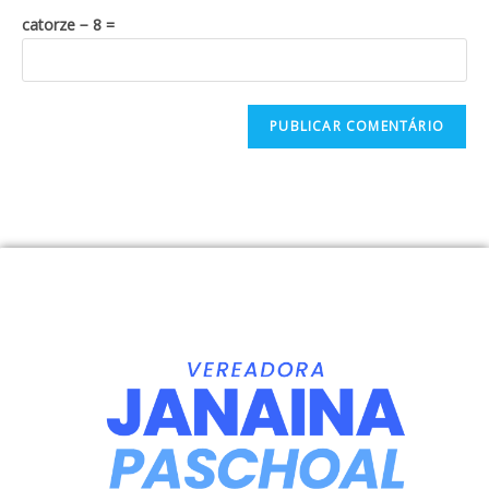
catorze − 8 =