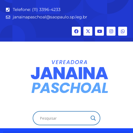
Telefone: (11) 3396-4233
janainapaschoal@saopaulo.sp.leg.br