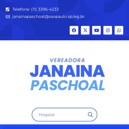
Telefone: (11) 3396-4233
janainapaschoal@saopaulo.sp.leg.br