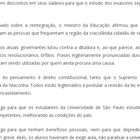
em descontos em seus salários para que o estudo dos invasores se
nado sobre a reintegração, o ministro da Educação afirmou qu
riam as pessoas que frequentam a região da cracolândia cidadãs de s
os atuais governantes lutou contra a ditadura e, ao que parece, a
os revolucionários órfãos. Frases legitimamente pronunciadas dur
ndam sendo utilizadas por quem ainda procura uma causa.
 do pensamento é direito constitucional, tanto que o Supremo T
a da Maconha. Todos estão legitimados a postular a revisão da lei; e
encastelamento.
ga para que os estudantes da Universidade de São Paulo estu
ompetentes, melhorando as condições do país.
ga para que tenham benefícios pessoais, nem para que deprede
 greve. Aliás, os alunos haveriam de exigir aula, não paralisar a univ