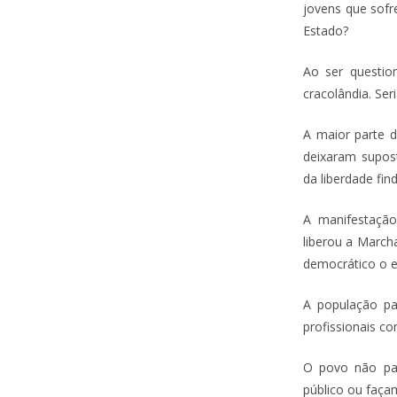
jovens que sofr
Estado?
Ao ser questio
cracolândia. Se
A maior parte d
deixaram supost
da liberdade fi
A manifestação
liberou a March
democrático o 
A população pa
profissionais c
O povo não pa
público ou façam