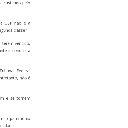
ja custeado pelo
e a USP não é a
egunda classe?
o terem vencido,
ante a conquista
ribunal Federal
ntretanto, não é
dem e se tornem
m o patrimônio
ersidade.