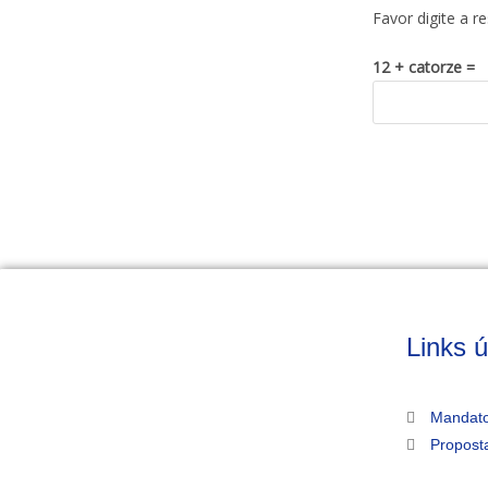
Favor digite a r
12 + catorze =
Links ú
Mandato
Propost