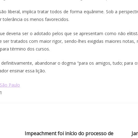
são liberal, implica tratar todos de forma equânime. Sob a perspecti
r tolerância os menos favorecidos.
que deveria ser o adotado pelos que se apresentam como não elitist
 ser tratados com maior rigor, sendo-lhes exigidas maiores notas, 
ara término dos cursos.
, definitivamente, abandonar o dogma “para os amigos, tudo; para os 
dor ensinar essa lição.
 São Paulo
1
Impeachment foi início do processo de
Ja