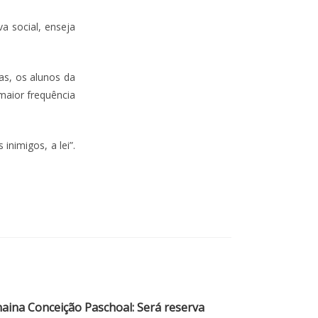
va social, enseja
as, os alunos da
maior frequência
inimigos, a lei”.
naina Conceição Paschoal: Será reserva