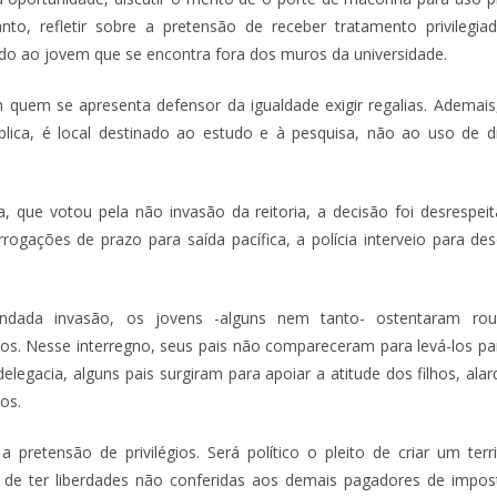
nto, refletir sobre a pretensão de receber tratamento privilegia
do ao jovem que se encontra fora dos muros da universidade.
quem se apresenta defensor da igualdade exigir regalias. Ademais,
lica, é local destinado ao estudo e à pesquisa, não ao uso de dr
a, que votou pela não invasão da reitoria, a decisão foi desrespei
rrogações de prazo para saída pacífica, a polícia interveio para de
undada invasão, os jovens -alguns nem tanto- ostentaram rou
s. Nesse interregno, seus pais não compareceram para levá-los p
legacia, alguns pais surgiram para apoiar a atitude dos filhos, ala
cos.
 pretensão de privilégios. Será político o pleito de criar um terri
to de ter liberdades não conferidas aos demais pagadores de impost