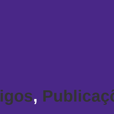
tigos
,
Publicaç