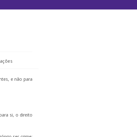
cações
ntes, e não para
ra si, o direito
óprio ser crime;