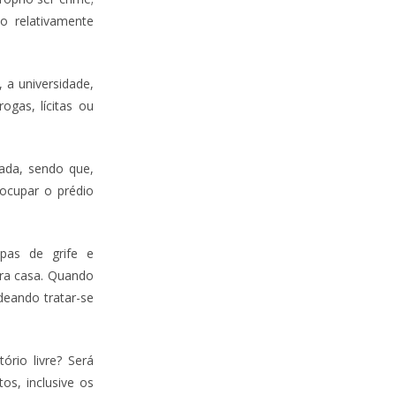
do relativamente
 a universidade,
ogas, lícitas ou
tada, sendo que,
socupar o prédio
pas de grife e
ara casa. Quando
rdeando tratar-se
tório livre? Será
os, inclusive os