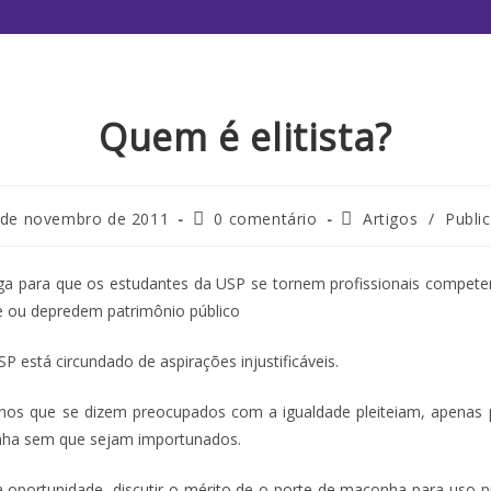
Quem é elitista?
 de novembro de 2011
0 comentário
Artigos
/
Publi
a para que os estudantes da USP se tornem profissionais compete
 ou depredem patrimônio público
P está circundado de aspirações injustificáveis.
s que se dizem preocupados com a igualdade pleiteiam, apenas pa
ha sem que sejam importunados.
 oportunidade, discutir o mérito de o porte de maconha para uso pr