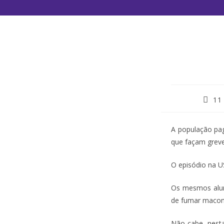
11
A população pag
que façam greve
O episódio na US
Os mesmos aluno
de fumar macon
Não cabe, nesta