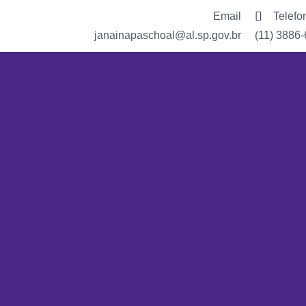
Email
Telefo
janainapaschoal@al.sp.gov.br
(11) 3886