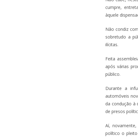
cumpre, entreta
àquele dispensa
Não condiz com 
sobretudo a púb
ilícitas.
Feita assemblei
após várias pro
público.
Durante a inf
automóveis novo
da condução à de
de presos políti
Aí, novamente, a
político o plei