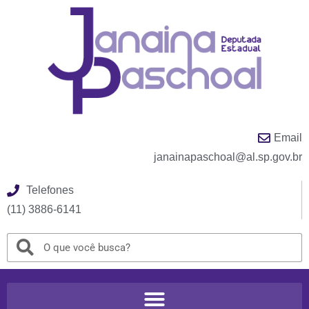
Email
janainapaschoal@al.sp.gov.br
Telefones
(11) 3886-6141