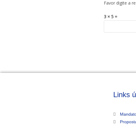
Favor digite a r
3 × 5 =
Links ú
Mandato
Propost