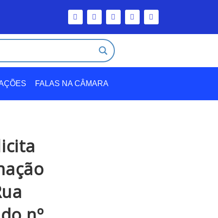
TAÇÕES
FALAS NA CÂMARA
icita
inação
Rua
 do nº