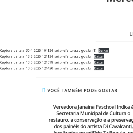
Captura de tela_30-4-2025_104124_sei.prefeitura.sp.gov.br (1)
Baixar
Captura de tela_13-5-2025_121124_sei.prefeitura.sp.gov.br
Baixar
Captura de tela_13-5-2025_121318_sei.prefeitura.sp.gov.br
Baixar
Captura de tela_13-5-2025_121420_sei.prefeitura.sp.gov.br
Baixar
VOCÊ TAMBÉM PODE GOSTAR
Vereadora Janaina Paschoal Indica 
Secretaria Municipal de Cultura o
restauro, a conservação e a preserva
dos painéis do artista Di Cavalcanti,