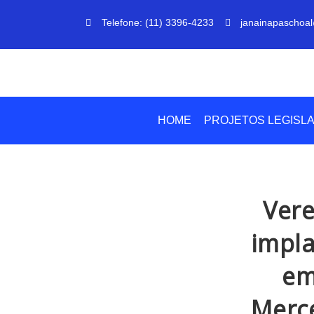
Telefone: (11) 3396-4233
janainapaschoal
HOME
PROJETOS LEGISLA
Vere
impla
em
Merce