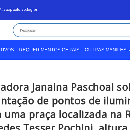
@saopaulo.sp.leg.br
TIVOS
REQUERIMENTOS GERAIS
OUTRAS MANIFES
adora Janaina Paschoal sol
ntação de pontos de ilum
 uma praça localizada na 
des Tesser Pochini, altura