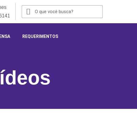
nes
-6141
ENSA
REQUERIMENTOS
ídeos