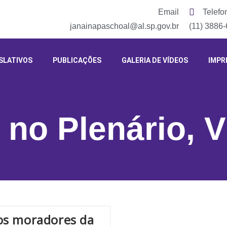
Email
Telefo
janainapaschoal@al.sp.gov.br
(11) 3886
SLATIVOS
PUBLICAÇÕES
GALERIA DE VÍDEOS
IMPR
 no Plenário
,
V
os moradores da