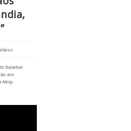
aos
ndia,
”
Vídeos
 do Butantan
ção aos
 Alesp.