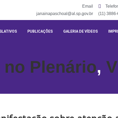
Email
Telefo
janainapaschoal@al.sp.gov.br
(11) 3886
SLATIVOS
PUBLICAÇÕES
GALERIA DE VÍDEOS
IMPR
 no Plenário
,
V