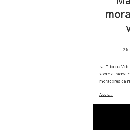
Ma
mora
26 
Na Tribuna Virt
sobre a vacina 
moradores da reg
Assista
!