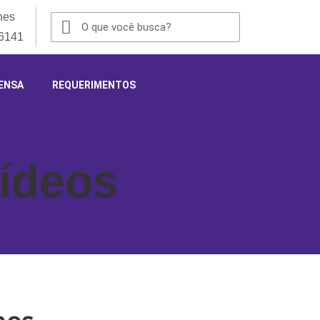
nes
-6141
ENSA
REQUERIMENTOS
ídeos