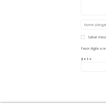
Salvar meu
Favor digite a r
3 × 1 =