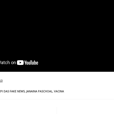
sp
CPI DAS FAKE NEWS
,
JANAINA PASCHOAL
,
VACINA