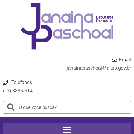
Email
janainapaschoal@al.sp.gov.br
Telefones
(11) 3886-6141