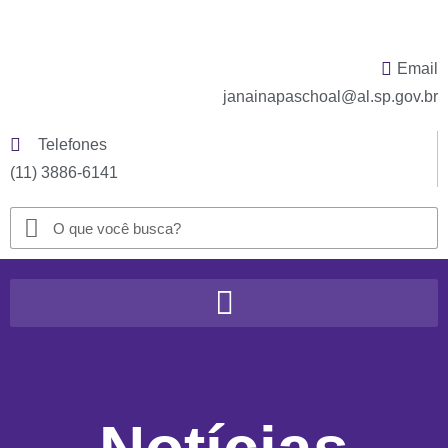
Email
janainapaschoal@al.sp.gov.br
Telefones
(11) 3886-6141