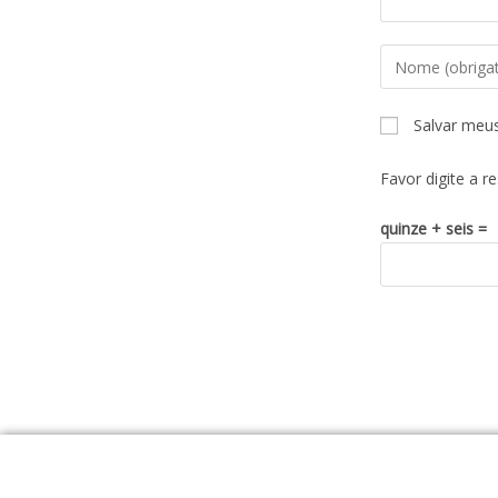
Salvar meu
Favor digite a r
quinze + seis =