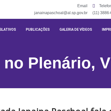
Email
Telefo
janainapaschoal@al.sp.gov.br
(11) 3886
SLATIVOS
PUBLICAÇÕES
GALERIA DE VÍDEOS
IMPR
 no Plenário
,
V