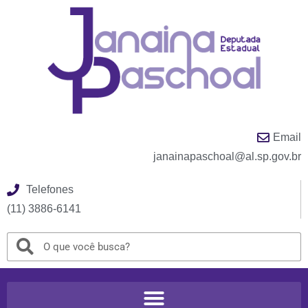
Email
janainapaschoal@al.sp.gov.br
Telefones
(11) 3886-6141