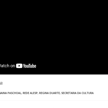
sp
NAINA PASCHOAL
,
REDE ALESP
,
REGINA DUARTE
,
SECRETARIA DA CULTURA