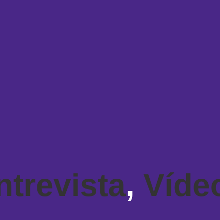
ntrevista
,
Víde