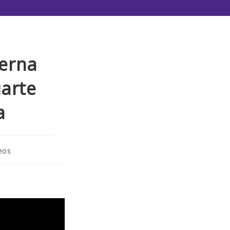
terna
uarte
a
eos