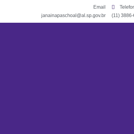
Email
Telefo
janainapaschoal@al.sp.gov.br
(11) 3886