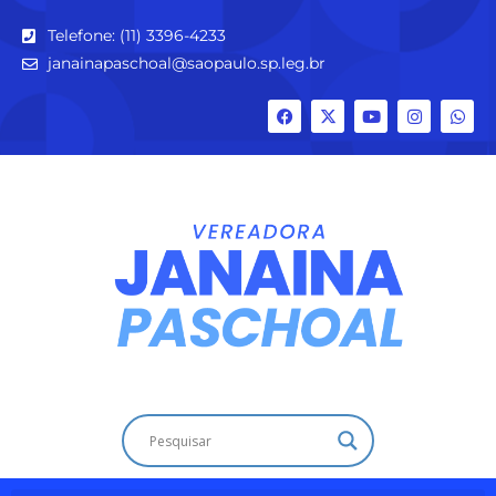
Telefone: (11) 3396-4233
janainapaschoal@saopaulo.sp.leg.br