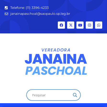
Telefone: (11) 3396-4233
janainapaschoal@saopaulo.sp.leg.br