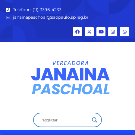
Telefone: (11) 3396-4233
janainapaschoal@saopaulo.sp.leg.br