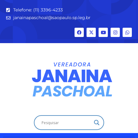
Telefone: (11) 3396-4233
janainapaschoal@saopaulo.sp.leg.br