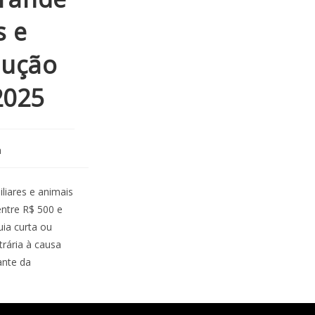
s e
dução
2025
a
liares e animais
entre R$ 500 e
uia curta ou
rária à causa
ante da