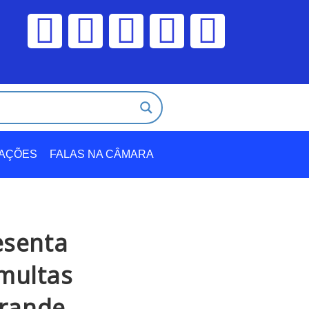
TAÇÕES
FALAS NA CÂMARA
esenta
 multas
grande