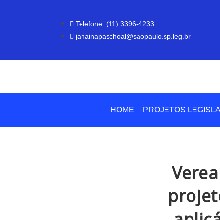
Telefone: (11) 3396-4233
janainapaschoal@saopaulo.sp.leg.br
HOME
PROJETOS LEGISLA
Verea
projet
aplic