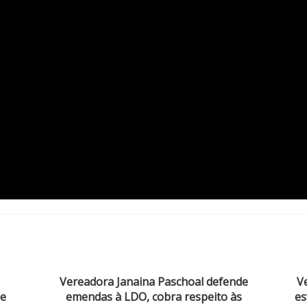
Vereadora Janaina Paschoal defende
V
de
emendas à LDO, cobra respeito às
es