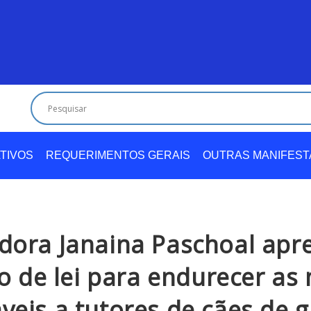
TIVOS
REQUERIMENTOS GERAIS
OUTRAS MANIFES
dora Janaina Paschoal apr
o de lei para endurecer as
áveis a tutores de cães de 