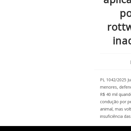
po
rott
ina
PL 1042/2025 Ju
menores, defend
R$ 40 mil quando
condução por pe
animal, mas volt
insuficiência da