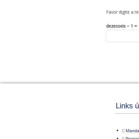
Favor digite a r
dezesseis − 1 =
Links ú
Manda
Propos