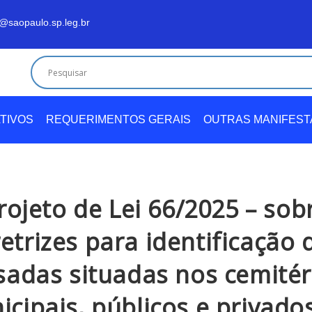
@saopaulo.sp.leg.br
TIVOS
REQUERIMENTOS GERAIS
OUTRAS MANIFES
rojeto de Lei 66/2025 – sob
retrizes para identificação 
sadas situadas nos cemitér
cipais, públicos e privado