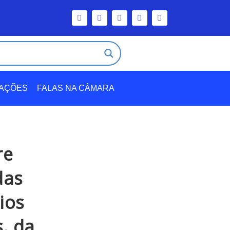
TAÇÕES
FALAS NA CÂMARA
re
das
ios
s, da