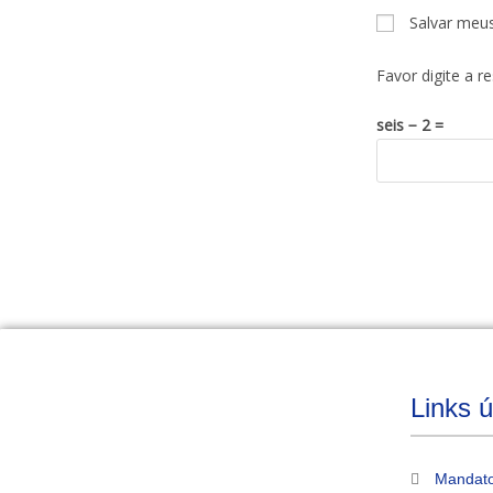
Salvar meu
Favor digite a r
seis − 2 =
Links ú
Mandato