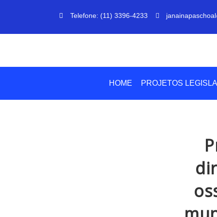
Telefone: (11) 3396-4233
janainapaschoal
HOME
PROJETOS LEGISLA
P
di
os
muni