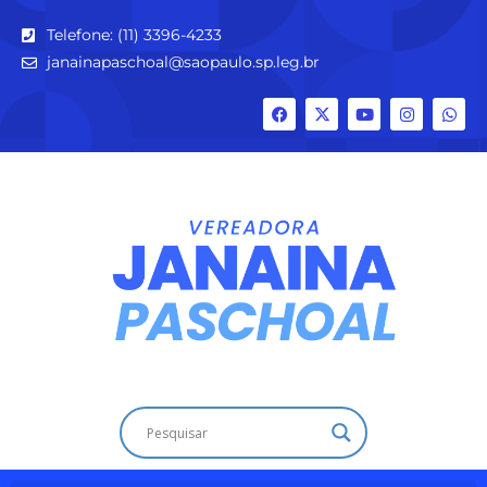
Telefone: (11) 3396-4233
janainapaschoal@saopaulo.sp.leg.br